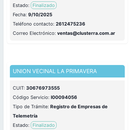
Estado:
Finalizado
Fecha:
9/10/2025
Teléfono contacto
:
2612475236
Correo Electrónico
:
ventas@clusterra.com.ar
UNION VECINAL LA PRIMAVERA
CUIT:
30676973555
Código Servicio:
I00094056
Tipo de Trámite:
Registro de Empresas de
Telemetría
Estado:
Finalizado