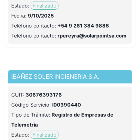
Estado:
Finalizado
Fecha:
9/10/2025
Teléfono contacto
:
+54 9 261 384 9886
Teléfono contacto
:
rpereyra@solarpointsa.com
IBAÑEZ SOLER INGIENERIA S.A.
CUIT:
30676393176
Código Servicio:
I00390440
Tipo de Trámite:
Registro de Empresas de
Telemetría
Estado:
Finalizado