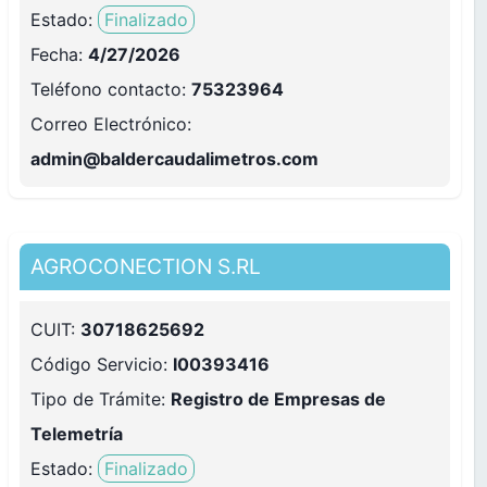
Estado:
Finalizado
Fecha:
4/27/2026
Teléfono contacto
:
75323964
Correo Electrónico
:
admin@baldercaudalimetros.com
AGROCONECTION S.RL
CUIT:
30718625692
Código Servicio:
I00393416
Tipo de Trámite:
Registro de Empresas de
Telemetría
Estado:
Finalizado