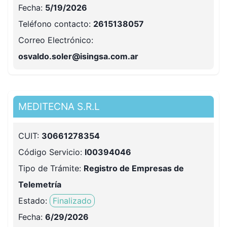
Fecha:
5/19/2026
Teléfono contacto
:
2615138057
Correo Electrónico
:
osvaldo.soler@isingsa.com.ar
MEDITECNA S.R.L
CUIT:
30661278354
Código Servicio:
I00394046
Tipo de Trámite:
Registro de Empresas de
Telemetría
Estado:
Finalizado
Fecha:
6/29/2026